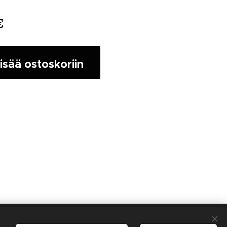
€
isää ostoskoriin
Kielet