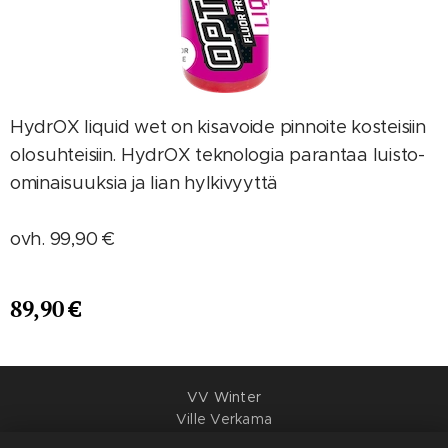
HydrOX liquid wet on kisavoide pinnoite kosteisiin
olosuhteisiin. HydrOX teknologia parantaa luisto-
ominaisuuksia ja lian hylkivyyttä
ovh. 99,90 €
89,90
€
VV Winter
Ville Verkama
Y-tunnus: 3395289-2