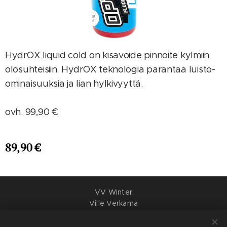
HydrOX liquid cold on kisavoide pinnoite kylmiin
olosuhteisiin. HydrOX teknologia parantaa luisto-
ominaisuuksia ja lian hylkivyyttä.
ovh. 99,90 €
89,90
€
VV Winter
Ville Verkama
Y-tunnus: 3395289-2
+358407047377