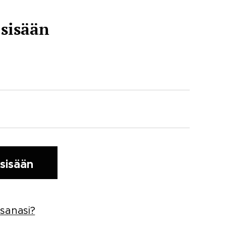
 sisään
 sisään
sanasi?